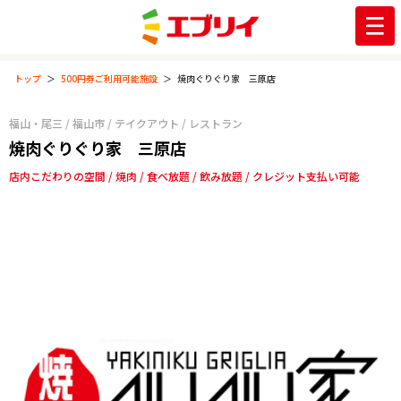
トップ
500円券ご利用可能施設
焼肉ぐりぐり家 三原店
福山・尾三
/
福山市
/
テイクアウト
/
レストラン
焼肉ぐりぐり家 三原店
店内こだわりの空間
焼肉
食べ放題
飲み放題
クレジット支払い可能