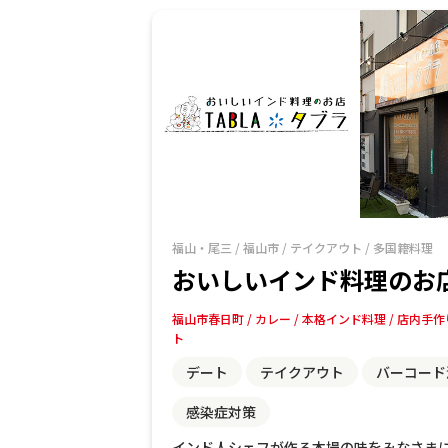
福山・尾三
/
福山市
/
テイクアウト
/
多国籍料理
おいしいインド料理のお店T
福山市春日町
カレー
本格インド料理
店内手作
ト
デート
テイクアウト
バーコード
感染症対策
インド人シェフが作る本場の味をみなさま