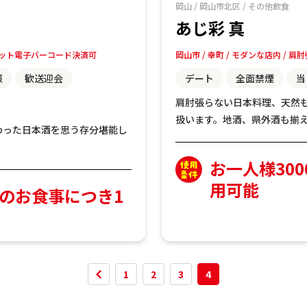
岡山
/
岡山市北区
/
その他飲食
あじ彩 真
ット電子バーコード決済可
岡山市
幸町
モダンな店内
肩肘
策
歓送迎会
デート
全面禁煙
当
肩肘張らない日本料理、天然
扱います。地酒、県外酒も揃
わった日本酒を思う存分堪能し
お一人様30
用可能
上のお食事につき1
1
2
3
4