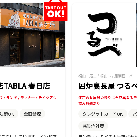
福山・尾三
/
福山市
/
居酒屋・バー
ABLA 春日店
囲炉裏長屋 つる
り
ランチ
ディナー
テイクアウ
江戸の長屋風の造りに全席異なるデ
飲み放題あり
決済OK
全面禁煙
クレジットカードOK
バ
感染症対策
にご提供しています。インド直
ランチはつるべの玉手箱が大