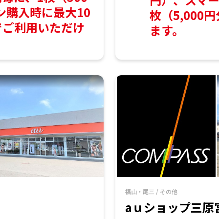
ン購入時に最大10
枚（5,00
までご利用いただけ
ます。
福山・尾三
/
その他
aｕショップ三原