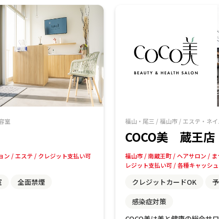
容室
福山・尾三
/
福山市
/
エステ・ネイ
COCO美 蔵王店
ョン
エステ
クレジット支払い可
福山市
南蔵王町
ヘアサロン
ま
レジット支払い可
各種キャッシュ
室
全面禁煙
クレジットカードOK
予
感染症対策
COCO美は美と健康の総合サ