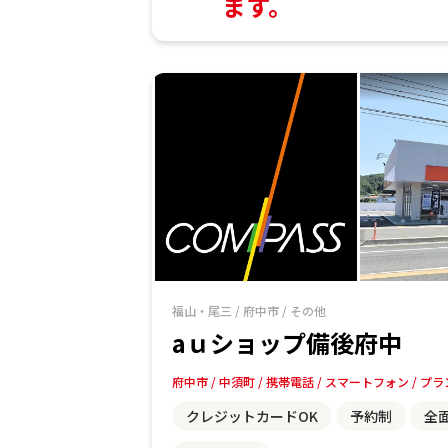
ます。
福山・尾三
/
府中市
/
その他
aｕショップ備後府中
府中市
中須町
携帯電話
スマートフォン
プラ
クレジットカードOK
予約制
全