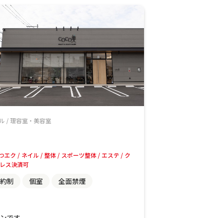
ル
/
理容室・美容室
つエク
ネイル
整体
スポーツ整体
エステ
ク
レス決済可
約制
個室
全面禁煙
ロンです。