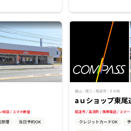
福山・尾三
/
尾道市
/
その他
aｕショップ東尾
ン相談
スマホ教室
尾道市
高須町
携帯電話
スマー
面禁煙
当日予約OK
クレジットカードOK
予