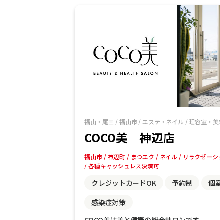
福山・尾三
/
福山市
/
エステ・ネイル
/
理容室・美
COCO美 神辺店
福山市
神辺町
まつエク
ネイル
リラクゼーシ
各種キャッシュレス決済可
クレジットカードOK
予約制
個
感染症対策
COCO美は美と健康の総合サロンです。