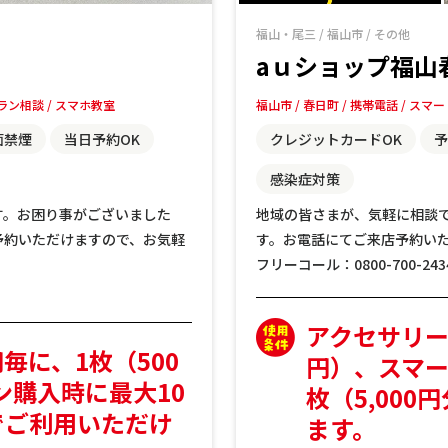
福山・尾三
/
福山市
/
その他
aｕショップ福山
ラン相談
スマホ教室
福山市
春日町
携帯電話
スマー
面禁煙
当日予約OK
クレジットカードOK
予
感染症対策
す。お困り事がございました
地域の皆さまが、気軽に相談
予約いただけますので、お気軽
す。お電話にてご来店予約い
フリーコール：0800-700-243
アクセサリー2
円毎に、1枚（500
円）、スマー
ン購入時に最大10
枚（5,00
までご利用いただけ
ます。