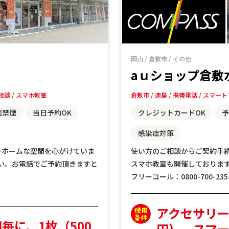
岡山
/
倉敷市
/
その他
aｕショップ倉敷
相談
スマホ教室
倉敷市
連島
携帯電話
スマート
面禁煙
当日予約OK
クレジットカードOK
予
感染症対策
トホームな空間を心がけていま
使い方のご相談からご契約手
い。お電話でご予約頂きますと
スマホ教室も開催しておりま
フリーコール：0800-700-235
アクセサリー2
円毎に、1枚（500
円）、スマー