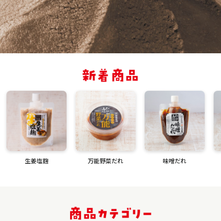
生姜塩麴
万能野菜だれ
味噌だれ