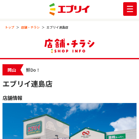
トップ
店舗・チラシ
エブリイ連島店
岡山
鮮Do！
エブリイ連島店
店舗情報