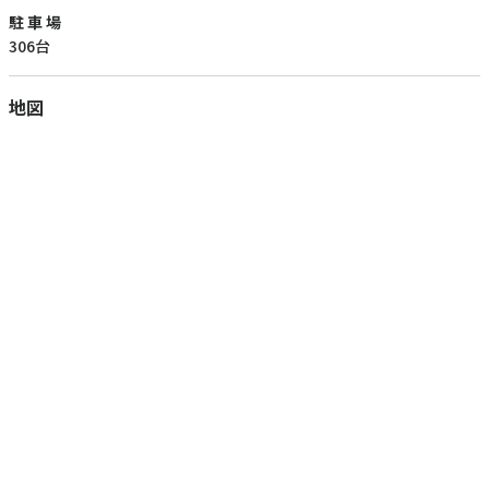
駐 車 場
306台
地図