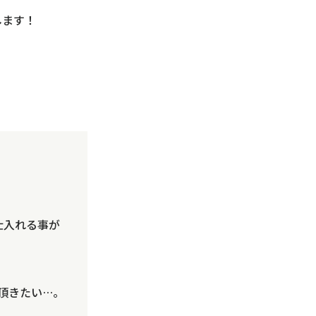
します！
仕入れる事が
頂きたい…。