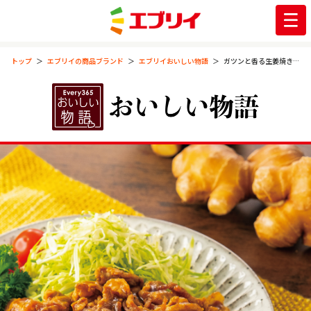
トップ
エブリイの商品ブランド
エブリイおいしい物語
ガツンと香る生姜焼きのたれ