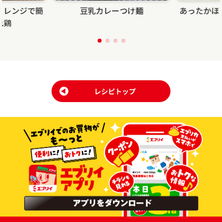
！レンジで簡
豆乳カレーつけ麺
あったかほ
れ鶏