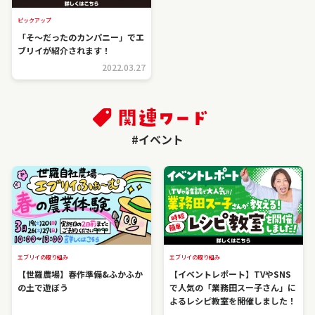
ピックアップ
「そ～だったのカンパニー」でエ
ブリイが紹介されます！
2022.03.27
#イベント
エブリイの取り組み
エブリイの取り組み
【世羅農場】春作準備&ふかふか
【イベントレポート】TVやSNS
の土で遊ぼう
で人気の「業務田スー子さん」に
よるレシピ教室を開催しました！