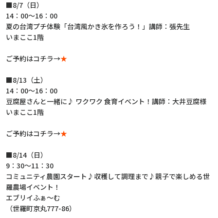
■8/7（日）
14：00～16：00
夏の台湾プチ体験「台湾風かき氷を作ろう！」講師：張先生
いまここ1階
ご予約はコチラ→
★
■8/13（土）
14：00～16：00
豆腐屋さんと一緒に♪ ワクワク 食育イベント！講師：大井豆腐様
いまここ1階
ご予約はコチラ→
★
■8/14（日）
9：30～11：30
コミュニティ農園スタート♪収穫して調理まで♪親子で楽しめる世
羅農場イベント！
エブリイふぁ～む
（世羅町京丸777-86）