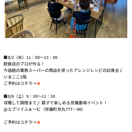
■8/3（水）11：00～13：00
飲食店のプロが作る！
今話題の業務スーパーの商品を使ったアレンジレシピの試食会♪
いまここ1階
ご予約はコチラ→
★
■8/6（土）9：30～11：30
収穫して調理まで♪ 親子で楽しめる世羅農場イベント！
@エブリイふぁ～む（世羅町京丸777－86）
ご予約はコチラ→
★