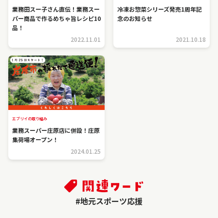
業務田スー子さん直伝！業務スー
冷凍お惣菜シリーズ発売1周年記
パー商品で作るめちゃ旨レシピ10
念のお知らせ
品！
2022.11.01
2021.10.18
エブリイの取り組み
業務スーパー庄原店に併設！庄原
集荷場オープン！
2024.01.25
#地元スポーツ応援