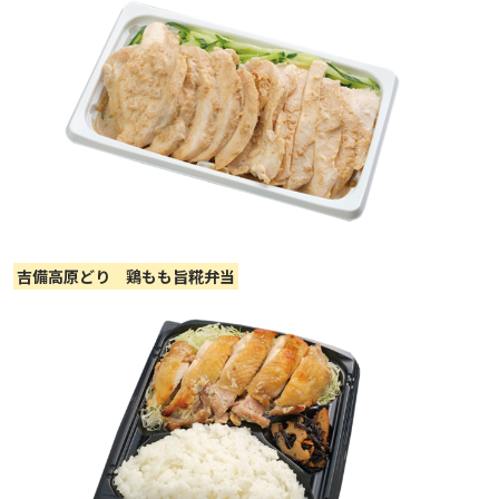
吉備高原どり 鶏もも旨糀弁当