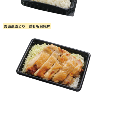
吉備高原どり 鶏もも旨糀丼