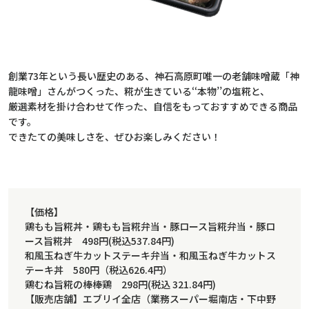
創業73年という長い歴史のある、神石高原町唯一の老舗味噌蔵「神
龍味噌」さんがつくった、糀が生きている‘‘本物’’の塩糀と、
厳選素材を掛け合わせて作った、自信をもっておすすめできる商品
です。
できたての美味しさを、ぜひお楽しみください！
【価格】
鶏もも旨糀丼・鶏もも旨糀弁当・豚ロース旨糀弁当・豚ロ
ース旨糀丼 498円(税込537.84円)
和風玉ねぎ牛カットステーキ弁当・和風玉ねぎ牛カットス
テーキ丼 580円（税込626.4円）
鶏むね旨糀の棒棒鶏 298円(税込 321.84円)
【販売店舗】エブリイ全店（業務スーパー堀南店・下中野