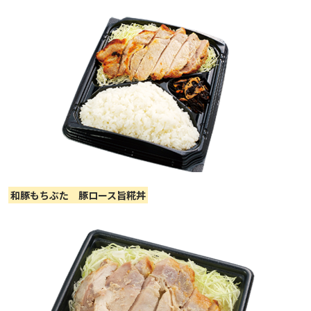
和豚もちぶた 豚ロース旨糀丼