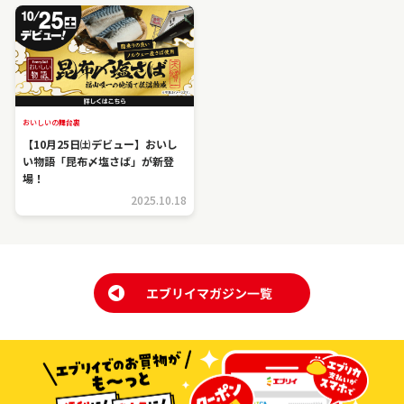
おいしいの舞台裏
【10月25日㈯デビュー】おいし
い物語「昆布〆塩さば」が新登
場！
2025.10.18