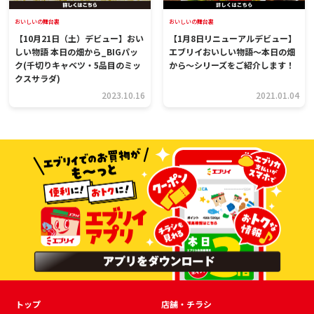
おいしいの舞台裏
おいしいの舞台裏
【10月21日（土）デビュー】おい
【1月8日リニューアルデビュー】
しい物語 本日の畑から_BIGパッ
エブリイおいしい物語～本日の畑
ク(千切りキャベツ・5品目のミッ
から～シリーズをご紹介します！
クスサラダ)
2023.10.16
2021.01.04
トップ
店舗・チラシ