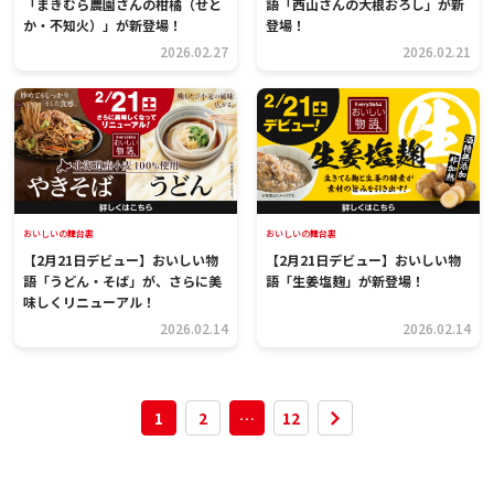
「まきむら農園さんの柑橘（せと
語「西山さんの大根おろし」が新
か・不知火）」が新登場！
登場！
2026.02.27
2026.02.21
おいしいの舞台裏
おいしいの舞台裏
【2月21日デビュー】おいしい物
【2月21日デビュー】おいしい物
語「うどん・そば」が、さらに美
語「生姜塩麹」が新登場！
味しくリニューアル！
2026.02.14
2026.02.14
1
2
…
12