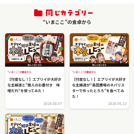
“いまここ”の食卓から
“いまここ”の食卓から
“いまここ”の食卓から
【忖度なし！】エブリイが大好き
【忖度なし！】エブリイが大好き
な主婦達と”商人のお墨付き 味
な主婦達が“長田農場のネバリス
噌だれ“を使ってみた！
ターで作ったとろろ”を食べてみ
た！
2026.08.07
2026.05.22