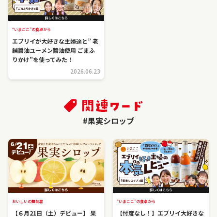
“いまここ”の食卓から
エブリイが大好きな主婦達と” 老
舗醤油ユーメン醬油使用 ごまふ
りかけ”を使ってみた！
2026.06.23
#果実シロップ
おいしいの舞台裏
“いまここ”の食卓から
【６月21日（土）デビュー】 果
【忖度なし！】エブリイ大好きな