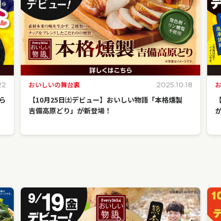
おいしいの舞台裏
22
2025.10.18
ら
【10月25日㈯デビュー】おいしい物語「本格燻製
て
吉備高原どり」が新登場！