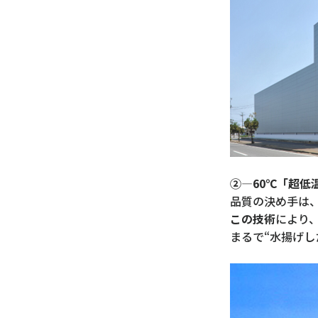
②―60℃「超低
品質の決め手は
この技術
により
まるで“水揚げし