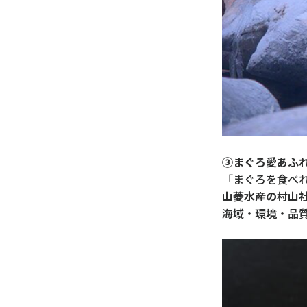
③まぐろ愛あふ
「まぐろを食べ
山菱水産の村山
海域・環境・品