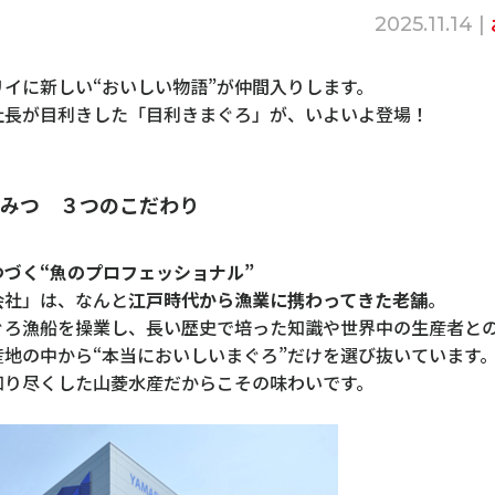
2025.11.14 |
イに新しい“おいしい物語”が仲間入りします。
社長が目利きした「目利きまぐろ」が、いよいよ登場！
みつ ３つのこだわり
づく“魚のプロフェッショナル”
会社」は、なんと
江戸時代から漁業に携わってきた老舗
。
ぐろ漁船を操業し、長い歴史で培った知識や世界中の生産者と
産地の中から“本当においしいまぐろ”だけを選び抜いています
知り尽くした山菱水産だからこその味わいです。