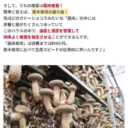
そして、うちの椎茸は
菌床椎茸！
簡単に言えば、
原木栽培の進化版！
先ほどのガトーショコラみたいな「菌床」の中には
栄養と菌がたくさんつまっていて
このハウスの中で、
温度と湿度を管理して
効率よく椎茸を発生させる
ことができるんです。
「菌床栽培」は収穫までは約4か月。
原木栽培に比べて生産スピードが圧倒的に早いんです♪』