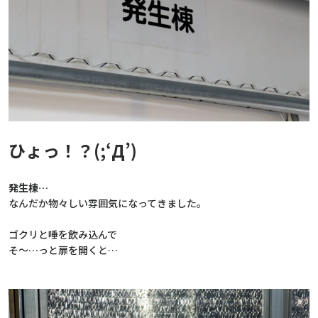
ひょっ！？(;‘Д’)
発生棟…
なんだか物々しい雰囲気になってきました。
ゴクリと唾を飲み込んで
そ～…っと扉を開くと…