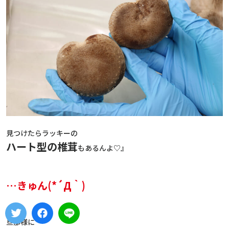
見つけたらラッキーの
ハート型の椎茸
もあるんよ♡』
…きゅん(*´Д｀)
旦那様に