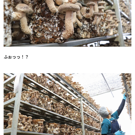
ふぉっっ
！？