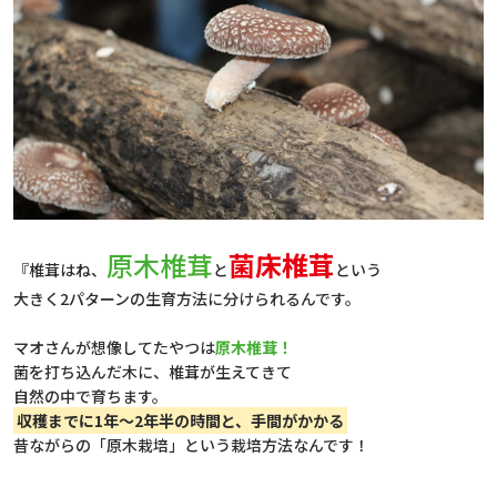
原木椎茸
菌床椎茸
『椎茸はね、
と
という
大きく2パターンの生育方法に分けられるんです。
マオさんが想像してたやつは
原木椎茸！
菌を打ち込んだ木に、椎茸が生えてきて
自然の中で育ちます。
収穫までに1年～2年半の時間と、手間がかかる
昔ながらの「原木栽培」という栽培方法なんです！