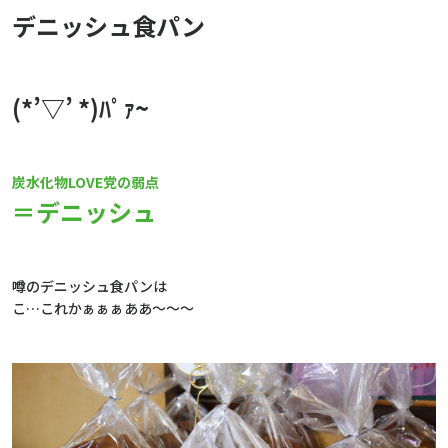
デニッシュ食パン
(*’▽’ *)ﾊﾟｧ~
炭水化物LOVE党の弱点
＝デニッシュ
噂のデニッシュ食パンは
こ…これかぁぁぁああ～～～