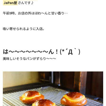
JaPan屋
さんです♪
午前9時、お店の外はほわ～んと甘い香り…
吸い寄せられるように入店。
は～～～～～～～ん！(*´Д｀)
美味しいそうなパンがずらり～～～