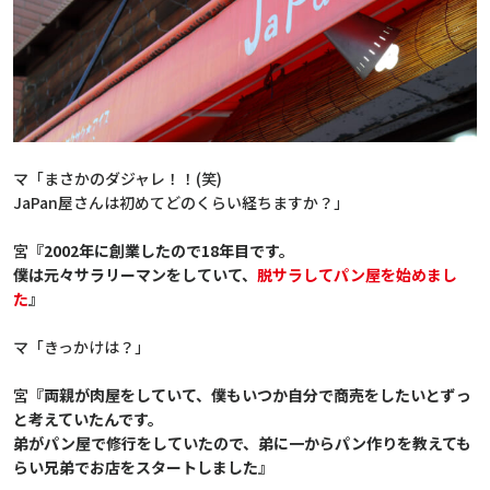
マ「まさかのダジャレ！！(笑)
JaPan屋さんは初めてどのくらい経ちますか？」
宮
『
2002
年に創業したので
18
年目です。
僕は元々サラリーマンをしていて、
脱サラしてパン屋を始めまし
た
』
マ「きっかけは？」
宮
『
両親が肉屋をしていて、僕もいつか自分で商売をしたいとずっ
と考えていたんです。
弟がパン屋で修行をしていたので、弟に一からパン作りを教えても
らい兄弟でお店をスタートしました
』