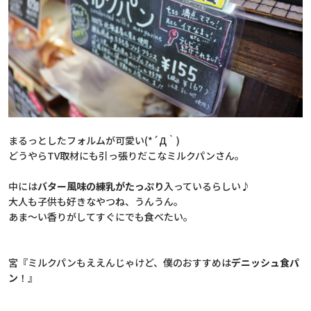
まるっとしたフォルムが可愛い(*´Д｀)
どうやらTV取材にも引っ張りだこなミルクパンさん。
中には
バター風味の練乳がたっぷり
入っているらしい♪
大人も子供も好きなやつね、うんうん。
あま～い香りがしてすぐにでも食べたい。
宮『ミルクパンもええんじゃけど、僕のおすすめは
デニッシュ食パ
ン
！』