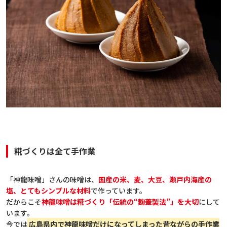
糀づくりは全て手作業
「神龍味噌」さんの味噌は、
国産の米、麦、大豆、瀬戸内海産の
塩、とてもシンプルな材料
で作っています。
だからこそ
神龍味噌は糀づくり「伝統の“麹蓋製法”」を大切
にして
います。
今では
広島県内で神龍味噌だけになってしまった昔ながらの手作業