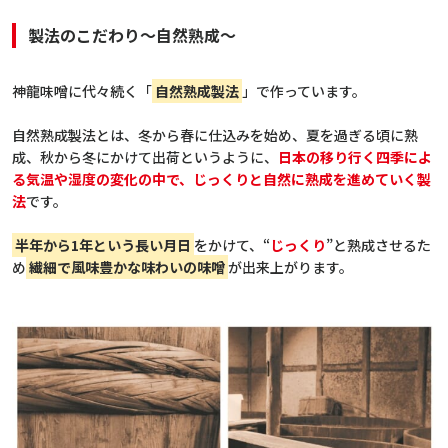
製法のこだわり～自然熟成～
神龍味噌に代々続く「
自然熟成製法
」で作っています。
自然熟成製法とは、冬から春に仕込みを始め、夏を過ぎる頃に熟
成、秋から冬にかけて出荷というように、
日本の移り行く四季によ
る気温や湿度の変化の中で、じっくりと自然に熟成を進めていく製
法
です。
半年から1年という長い月日
をかけて、“
じっくり
”と熟成させるた
め
繊細で風味豊かな味わいの味噌
が出来上がります。