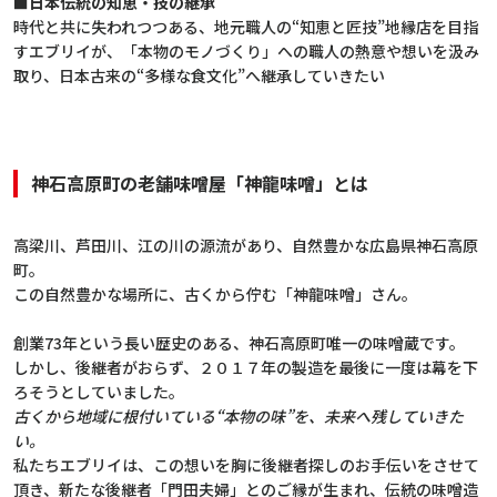
■日本伝統の知恵・技の継承
時代と共に失われつつある、地元職人の“知恵と匠技”地縁店を目指
すエブリイが、「本物のモノづくり」への職人の熱意や想いを汲み
取り、日本古来の“多様な食文化”へ継承していきたい
神石高原町の老舗味噌屋「神龍味噌」とは
高梁川、芦田川、江の川の源流があり、自然豊かな広島県神石高原
町。
この自然豊かな場所に、古くから佇む「神龍味噌」さん。
創業73年という長い歴史のある、神石高原町唯一の味噌蔵です。
しかし、後継者がおらず、２０１７年の製造を最後に一度は幕を下
ろそうとしていました。
古くから地域に根付いている“本物の味”を、未来へ残していきた
い。
私たちエブリイは、この想いを胸に後継者探しのお手伝いをさせて
頂き、新たな後継者「門田夫婦」とのご縁が生まれ、伝統の味噌造