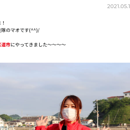
2021.05.
は！
のマオです(^^)/
尾道市
にやってきました～～～～