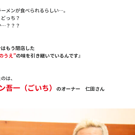
ラーメンが食べられるらしい…。
？どっち？
か…？？？
今はもう閉店した
のうえ”
の味を引き継いでいるんです』
たのは、
ン吾一（ごいち）
のオーナー 仁田さん