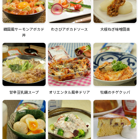
韓国風サーモンアボカド
わさびアボカドソース
大根ねぎ味噌田楽
丼
甘辛豆乳鍋スープ
オリエンタル風辛ドリア
牡蠣のチゲクッパ