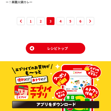
ー！薬膳火鍋カレー
1
2
3
4
5
6