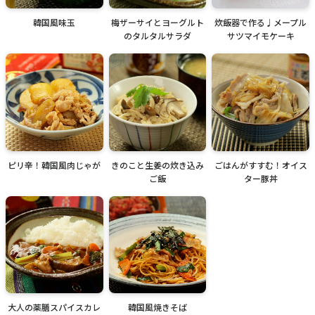
韓国風味玉
梅ザーサイとヨーグルト
炊飯器で作る♩メープル
のタルタルサラダ
サツマイモケーキ
ピリ辛！韓国風肉じゃが
きのこと生姜の炊き込み
ごはんがすすむ！オイス
ご飯
ター豚丼
大人の薬膳スパイスカレ
韓国風焼きそば