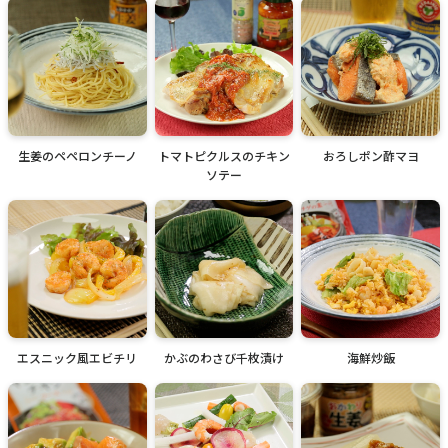
生姜のペペロンチーノ
トマトピクルスのチキン
おろしポン酢マヨ
ソテー
エスニック風エビチリ
かぶのわさび千枚漬け
海鮮炒飯