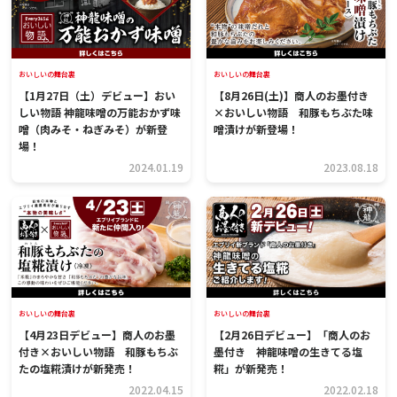
おいしいの舞台裏
おいしいの舞台裏
【1月27日（土）デビュー】おい
【8月26日(土)】商人のお墨付き
しい物語 神龍味噌の万能おかず味
×おいしい物語 和豚もちぶた味
噌（肉みそ・ねぎみそ）が新登
噌漬けが新登場！
場！
2024.01.19
2023.08.18
おいしいの舞台裏
おいしいの舞台裏
【4月23日デビュー】商人のお墨
【2月26日デビュー】「商人のお
付き×おいしい物語 和豚もちぶ
墨付き 神龍味噌の生きてる塩
たの塩糀漬けが新発売！
糀」が新発売！
2022.04.15
2022.02.18