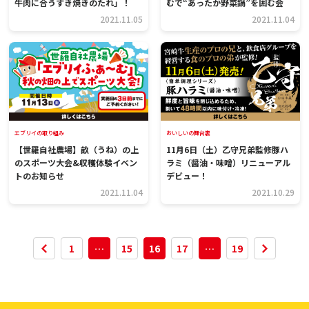
牛肉に合うすき焼きのたれ」！
むで“あったか野菜鍋”を囲む会
2021.11.05
2021.11.04
エブリイの取り組み
おいしいの舞台裏
【世羅自社農場】畝（うね）の上
11月6日（土）乙守兄弟監修豚ハ
のスポーツ大会&収穫体験イベン
ラミ（醤油・味噌）リニューアル
トのお知らせ
デビュー！
2021.11.04
2021.10.29
1
…
15
16
17
…
19