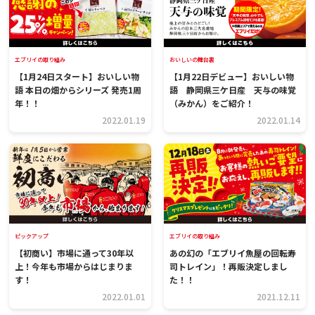
エブリイの取り組み
おいしいの舞台裏
【1月24日スタート】おいしい物
【1月22日デビュー】おいしい物
語 本日の畑からシリーズ 発売1周
語 静岡県三ケ日産 天与の味覚
年！！
（みかん）をご紹介！
2022.01.19
2022.01.14
ピックアップ
エブリイの取り組み
【初商い】市場に通って30年以
あの幻の「エブリイ魚屋の回転寿
上！今年も市場からはじまりま
司トレイン」！再販決定しまし
す！
た！！
2022.01.01
2021.12.11