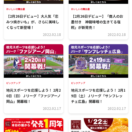
おいしいの舞台裏
おいしいの舞台裏
【2月26日デビュー】大人気「恋
【2月26日デビュー】「商人のお
みつ焼きいも」が、さらに美味し
墨付き 神龍味噌の生きてる塩
くなって新登場！
糀」が新発売！
2022.02.18
2022.02.18
ピックアップ
ピックアップ
地元スポーツを応援しよう！ 2月2
地元スポーツを応援しよう！ 2月1
0日（日）Ｊリーグ「ファジアーノ
9日（土）Ｊリーグ「サンフレッ
岡山」開幕戦！
チェ広島」開幕戦！
2022.02.17
2022.02.17