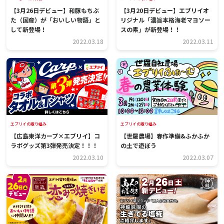
【3月26日デビュー】和豚もちぶ
【3月20日デビュー】エブリイオ
た（国産）が「おいしい物語」と
リジナル「濃旨本格海老マヨソー
して新登場！
スの素」が新登場！！
2022.03.18
2022.03.11
エブリイの取り組み
エブリイの取り組み
【広島東洋カープ×エブリイ】コ
【世羅農場】春作準備&ふかふか
ラボグッズ第3弾発売決定！！！
の土で遊ぼう
2022.03.10
2022.03.07