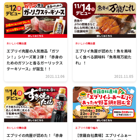
おいしいの舞台裏
おいしいの舞台裏
エブリイ肉屋の人気商品「ガツ
エブリイ魚屋が認めた！魚を美味
ン！」シリーズ第２弾！「赤身の
しく食べる調味料「魚専用万能た
ためのガツンと香るガーリックス
れ」！
テーキソース」が誕生！！
2021.12.06
2021.11.05
おいしいの舞台裏
エブリイの取り組み
エブリイの肉屋が認めた！「赤身
【世羅自社農場】エブリイふぁー